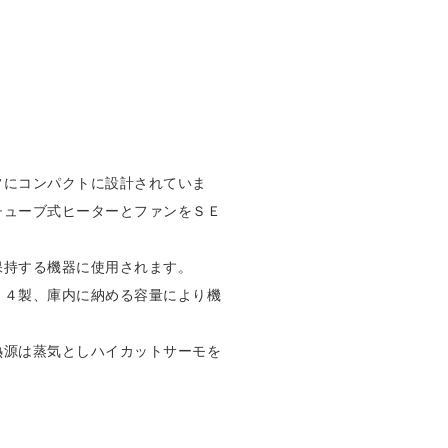
常にコンパクトに設計されていま
チューブ式ヒーターとファンをＳＥ
保持する機器に使用されます。
０４製、庫内に納める容量により機
熱源は蒸気としハイカットサーモを